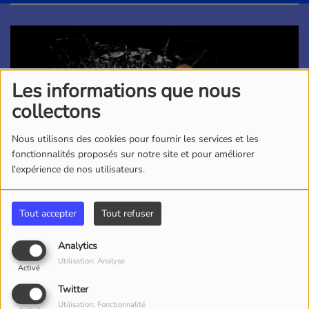
Les informations que nous
collectons
Nous utilisons des cookies pour fournir les services et les
fonctionnalités proposés sur notre site et pour améliorer
l'expérience de nos utilisateurs.
Tout accepter
Tout refuser
Analytics
02 NOVEMBRE 2025
Utilisation: Analyse
Activé
Un homme de 26 ans a été déféré ce samedi devant le
Twitter
parquet de Bourges, à la suite de faits de violences
Utilisation: Fonctionnalité
conjugales.