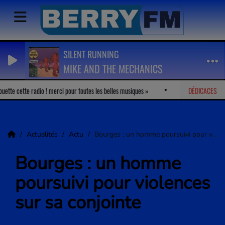
SILENT RUNNING
MIKE AND THE MECHANICS
tte cette radio ! merci pour toutes les belles musiques
Marion
DÉDICACES
-
J'adore v
Actualités
Actu
Bourges : un homme poursuivi pour violences sur sa conjointe
Bourges : un homme
poursuivi pour violences
sur sa conjointe