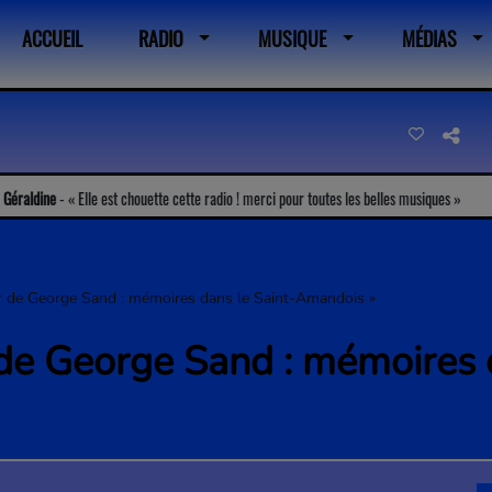
ACCUEIL
RADIO
MUSIQUE
MÉDIAS
-
Elle est chouette cette radio ! merci pour toutes les belles musiques
Ma
r de George Sand : mémoires dans le Saint-Amandois »
 de George Sand : mémoires 