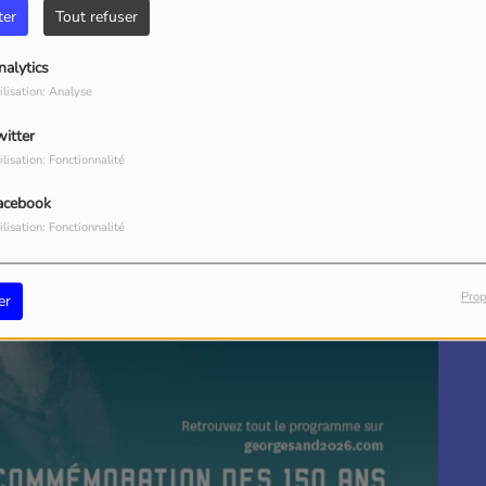
ter
Tout refuser
nalytics
ilisation: Analyse
witter
ilisation: Fonctionnalité
acebook
ilisation: Fonctionnalité
Prop
er