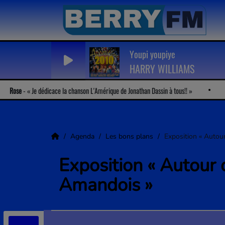
Youpi youpiye
HARRY WILLIAMS
Je dédicace la chanson L'Amérique de Jonathan Dassin à tous!!
Géraldine
Agenda
Les bons plans
Exposition « Autou
Exposition « Autour
Amandois »