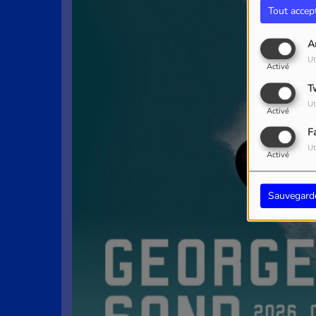
Tout accep
A
Ut
Activé
T
Ut
Activé
F
Ut
Activé
Sauvegard