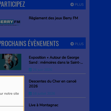
PARTICIPEZ
PLUS
Règlement des jeux Berry FM
PROCHAINS ÉVÈNEMENTS
PLUS
Exposition « Autour de George
Sand : mémoires dans le Saint-
Amandois »
26 juin 2026
Descentes du Cher en canoë
2026
16 juillet 2026
ur notre site
Live à Montagnac