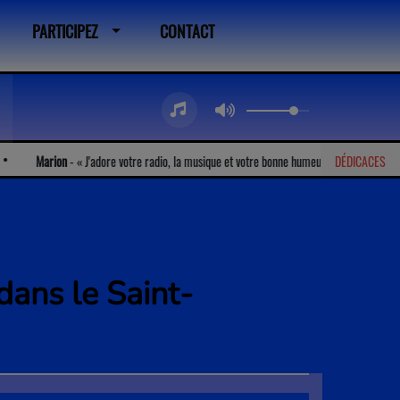
PARTICIPEZ
CONTACT
rion
-
J'adore votre radio, la musique et votre bonne humeur !
DÉDICACES
Patricia
-
dans le Saint-