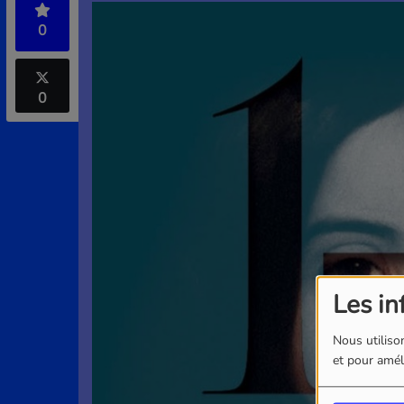
0
0
Les in
Nous utilison
et pour améli