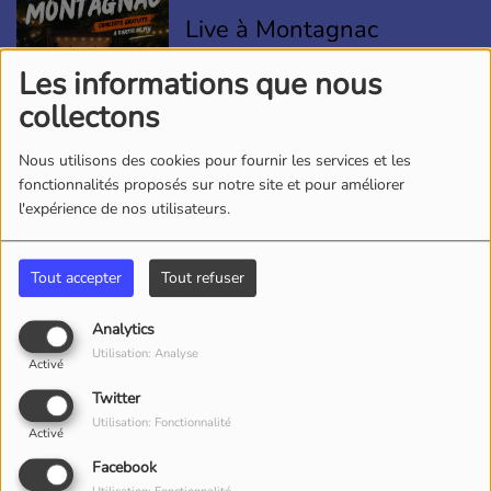
Live à Montagnac
Les informations que nous
collectons
Nous utilisons des cookies pour fournir les services et les
ÉCOLE MUNICIPALE
fonctionnalités proposés sur notre site et pour améliorer
DES SPORTS :
l'expérience de nos utilisateurs.
INSCRIPTIONS
OUVERTES
Tout accepter
Tout refuser
08 AOÛT 2026
Analytics
Utilisation: Analyse
Activé
Motocœur 2026 : un
Twitter
week-end de passion et
Utilisation: Fonctionnalité
Activé
de solidarité !
Facebook