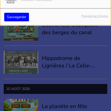
Utilisation: Fonctionnalité
Activé
09 AOÛT 2026
Propulsé par Orejime
Sauvegarder
25ème fête champêtre
des berges du canal
Hippodrome de
Lignières / La Celle-
Condé
10 AOÛT 2026
La planète en fête