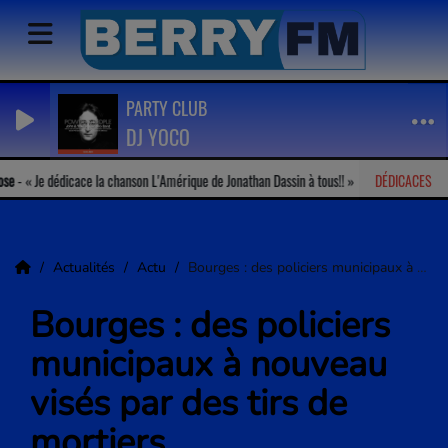
PARTY CLUB
DJ YOCO
-
Je dédicace la chanson L'Amérique de Jonathan Dassin à tous!!
DÉDICACES
Géraldin
Actualités
Actu
Bourges : des policiers municipaux à nouveau visés par des tirs de mortiers
Bourges : des policiers
municipaux à nouveau
visés par des tirs de
mortiers