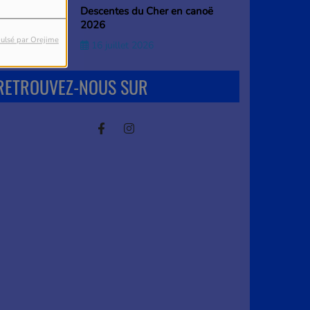
Descentes du Cher en canoë
2026
ulsé par Orejime
16 juillet 2026
RETROUVEZ-NOUS SUR