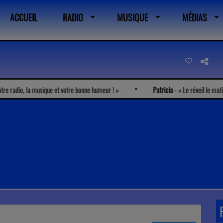
ACCUEIL
RADIO
MUSIQUE
MÉDIAS
adio, la musique et votre bonne humeur !
Patricia
-
Le réveil le matin avec