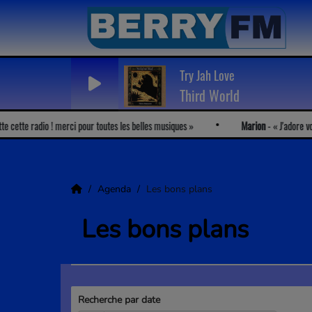
Try Jah Love
Third World
tte radio ! merci pour toutes les belles musiques
Marion
-
J'adore votre r
Agenda
Les bons plans
Les bons plans
Recherche par date