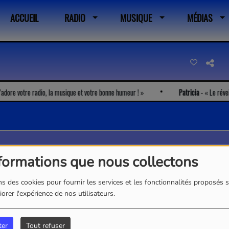
ACCUEIL
RADIO
MUSIQUE
MÉDIAS
ore votre radio, la musique et votre bonne humeur !
Patricia
-
Le réveil l
formations que nous collectons
s des cookies pour fournir les services et les fonctionnalités proposés s
orer l'expérience de nos utilisateurs.
ter
Tout refuser