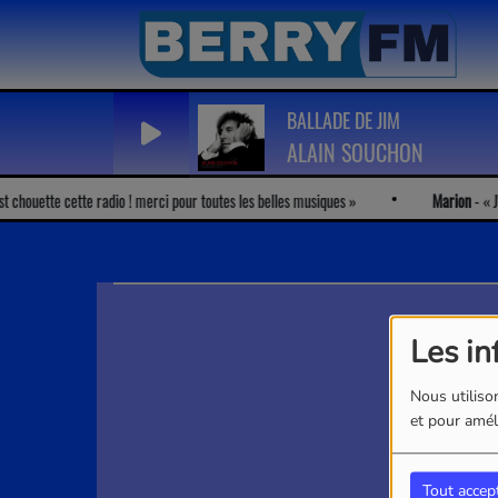
BALLADE DE JIM
ALAIN SOUCHON
chouette cette radio ! merci pour toutes les belles musiques
Marion
-
J'ad
Les in
Nous utilison
et pour améli
Tout accep