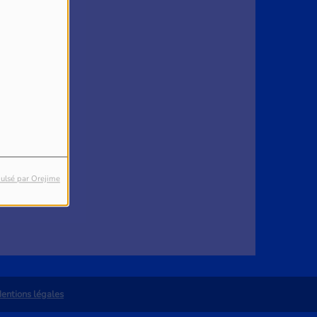
4
reur.
ulsé par Orejime
entions légales