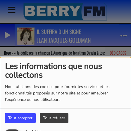
IL SUFFIRA D UN SIGNE
JEAN JACQUES GOLDMAN
Rose
-
Je dédicace la chanson L'Amérique de Jonathan Dassin à tous!!
DÉDICACES
G
Les informations que nous
collectons
Nous utilisons des cookies pour fournir les services et les
fonctionnalités proposés sur notre site et pour améliorer
l'expérience de nos utilisateurs.
Tout accepter
Tout refuser