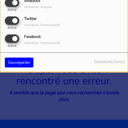
40
Analytics
Utilisation: Analyse
Activé
Twitter
Utilisation: Fonctionnalité
Activé
Facebook
Utilisation: Fonctionnalité
Activé
Propulsé par Orejime
Sauvegarder
Oups, vous avez
rencontré une erreur.
Il semble que la page que vous recherchez n’existe
plus.