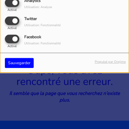
40
Analytics
Utilisation: Analyse
Activé
Twitter
Utilisation: Fonctionnalité
Activé
Facebook
Utilisation: Fonctionnalité
Activé
Propulsé par Orejime
Sauvegarder
Oups, vous avez
rencontré une erreur.
Il semble que la page que vous recherchez n’existe
plus.