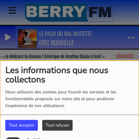
LE PASO DU BAL MUSETTE
ERIC BOUVELLE
-
Je dédicace la chanson L'Amérique de Jonathan Dassin à tous!!
DÉDICACES
Géraldine
Les informations que nous
collectons
Nous utilisons des cookies pour fournir les services et les
fonctionnalités proposés sur notre site et pour améliorer
l'expérience de nos utilisateurs.
Tout accepter
Tout refuser