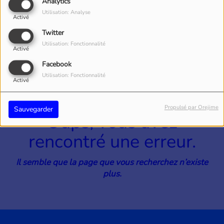
40
Analytics
Utilisation: Analyse
Activé
Twitter
Utilisation: Fonctionnalité
Activé
Facebook
Utilisation: Fonctionnalité
Activé
Propulsé par Orejime
Sauvegarder
Oups, vous avez
rencontré une erreur.
Il semble que la page que vous recherchez n’existe
plus.