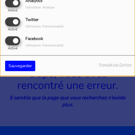
40
Analytics
Utilisation: Analyse
Activé
Twitter
Utilisation: Fonctionnalité
Activé
Facebook
Utilisation: Fonctionnalité
Activé
Propulsé par Orejime
Sauvegarder
Oups, vous avez
rencontré une erreur.
Il semble que la page que vous recherchez n’existe
plus.