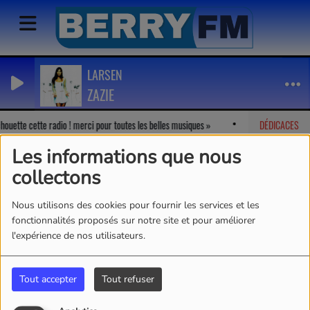
LARSEN
ZAZIE
houette cette radio ! merci pour toutes les belles musiques
Marion
DÉDICACES
-
J'ado
Les informations que nous
collectons
Nous utilisons des cookies pour fournir les services et les
fonctionnalités proposés sur notre site et pour améliorer
l'expérience de nos utilisateurs.
Tout accepter
Tout refuser