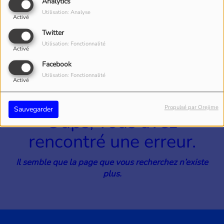
40
Analytics
Utilisation: Analyse
Activé
Twitter
Utilisation: Fonctionnalité
Activé
Facebook
Utilisation: Fonctionnalité
Activé
Propulsé par Orejime
Sauvegarder
Oups, vous avez
rencontré une erreur.
Il semble que la page que vous recherchez n’existe
plus.