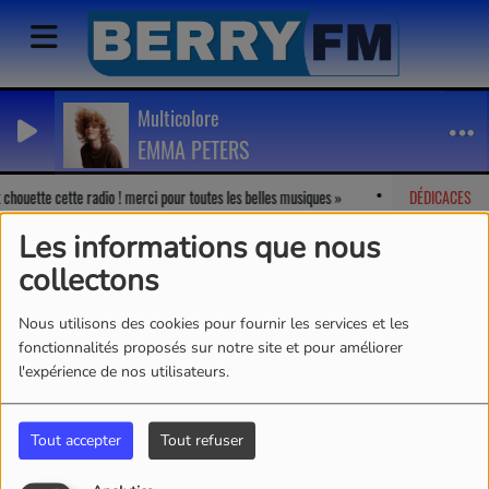
Multicolore
EMMA PETERS
chouette cette radio ! merci pour toutes les belles musiques
Marion
DÉDICACES
-
J'ad
Les informations que nous
collectons
Nous utilisons des cookies pour fournir les services et les
fonctionnalités proposés sur notre site et pour améliorer
l'expérience de nos utilisateurs.
Tout accepter
Tout refuser