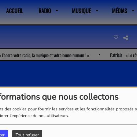
ACCUEIL
RADIO
MUSIQUE
MÉDIAS
adore votre radio, la musique et votre bonne humeur !
Patricia
-
Le réveil
formations que nous collectons
s des cookies pour fournir les services et les fonctionnalités proposés s
orer l'expérience de nos utilisateurs.
ter
Tout refuser