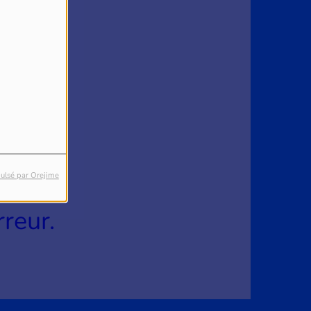
4
ulsé par Orejime
reur.