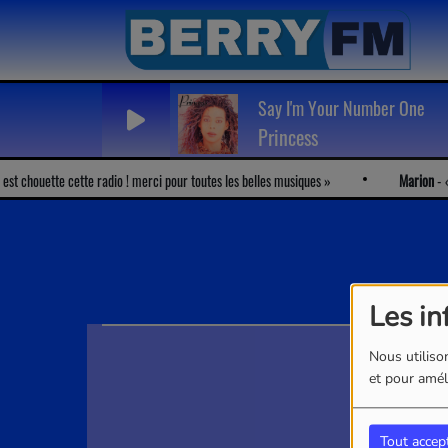
Say I'm Your Number One
Princess
t chouette cette radio ! merci pour toutes les belles musiques
Marion
-
J'
Les in
Nous utilison
et pour améli
Tout accep