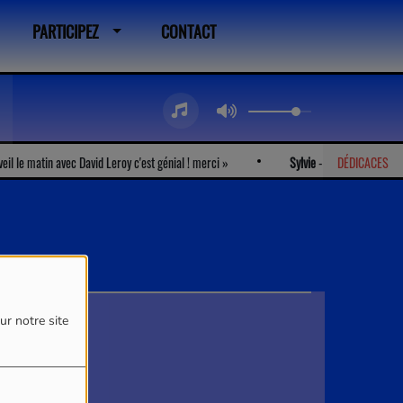
PARTICIPEZ
CONTACT
 le matin avec David Leroy c'est génial ! merci
Sylvie
-
Je vous écoute du l
DÉDICACES
ur notre site