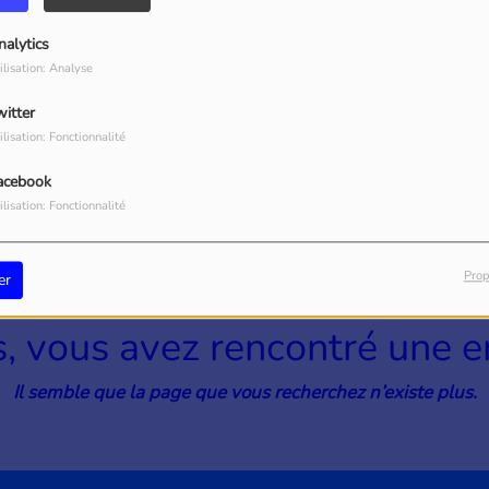
40
nalytics
ilisation: Analyse
witter
ilisation: Fonctionnalité
acebook
ilisation: Fonctionnalité
Prop
er
, vous avez rencontré une er
Il semble que la page que vous recherchez n’existe plus.