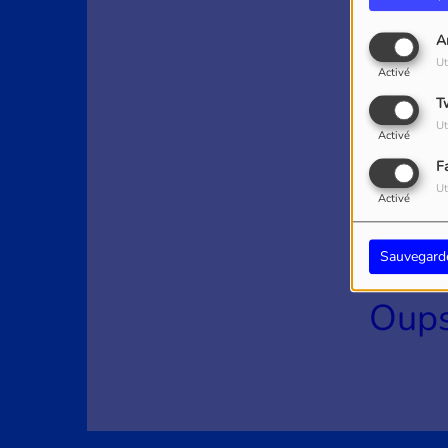
A
Ut
Activé
T
Ut
Activé
F
Ut
Activé
Sauvegard
Oups