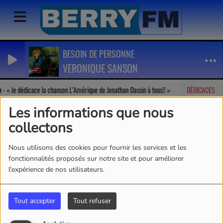
BESOIN DE PERSONNE
VERONIQUE SANSON
-
Je dédicace la chanson L'Amérique de Jonathan Dassin à tous!!
DÉDICACES
Géraldin
Les informations que nous
collectons
Nous utilisons des cookies pour fournir les services et les
fonctionnalités proposés sur notre site et pour améliorer
l'expérience de nos utilisateurs.
Tout accepter
Tout refuser