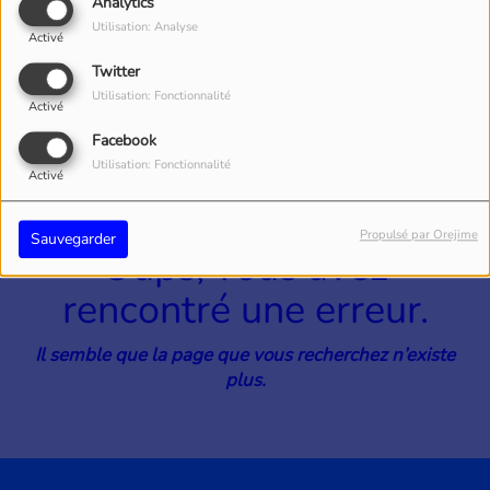
40
Analytics
Utilisation: Analyse
Activé
Twitter
Utilisation: Fonctionnalité
Activé
Facebook
Utilisation: Fonctionnalité
Activé
Propulsé par Orejime
Sauvegarder
Oups, vous avez
rencontré une erreur.
Il semble que la page que vous recherchez n’existe
plus.