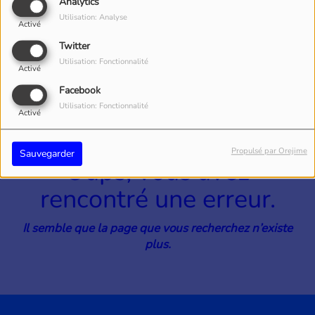
40
Analytics
Utilisation: Analyse
Activé
Twitter
Utilisation: Fonctionnalité
Activé
Facebook
Utilisation: Fonctionnalité
Activé
Propulsé par Orejime
Sauvegarder
Oups, vous avez
rencontré une erreur.
Il semble que la page que vous recherchez n’existe
plus.