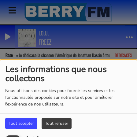
I.O.U.
FREEZ
Rose
-
Je dédicace la chanson L'Amérique de Jonathan Dassin à tous!!
DÉDICACES
G
Les informations que nous
collectons
Nous utilisons des cookies pour fournir les services et les
fonctionnalités proposés sur notre site et pour améliorer
l'expérience de nos utilisateurs.
Tout accepter
Tout refuser