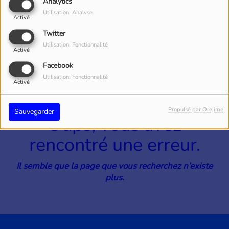
40
Analytics
Utilisation: Analyse
Activé
Twitter
Utilisation: Fonctionnalité
Activé
Facebook
Utilisation: Fonctionnalité
Activé
Propulsé par Orejime
Sauvegarder
Oups, vous avez
rencontré une erreur.
Il semble que la page que vous recherchez n’existe
plus.