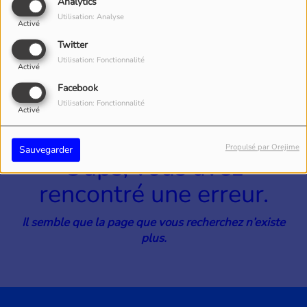
40
Analytics
Utilisation: Analyse
Activé
Twitter
Utilisation: Fonctionnalité
Activé
Facebook
Utilisation: Fonctionnalité
Activé
Propulsé par Orejime
Sauvegarder
Oups, vous avez
rencontré une erreur.
Il semble que la page que vous recherchez n’existe
plus.